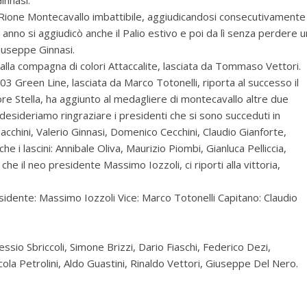
il Rione Montecavallo imbattibile, aggiudicandosi consecutivamente
mo anno si aggiudicò anche il Palio estivo e poi da lì senza perdere u
iuseppe Ginnasi.
a alla compagna di colori Attaccalite, lasciata da Tommaso Vettori.
03 Green Line, lasciata da Marco Totonelli, riporta al successo il
ore Stella, ha aggiunto al medagliere di montecavallo altre due
e. desideriamo ringraziare i presidenti che si sono succeduti in
acchini, Valerio Ginnasi, Domenico Cecchini, Claudio Gianforte,
i lascini: Annibale Oliva, Maurizio Piombi, Gianluca Pelliccia,
 il neo presidente Massimo Iozzoli, ci riporti alla vittoria,
idente: Massimo Iozzoli Vice: Marco Totonelli Capitano: Claudio
essio Sbriccoli, Simone Brizzi, Dario Fiaschi, Federico Dezi,
cola Petrolini, Aldo Guastini, Rinaldo Vettori, Giuseppe Del Nero.