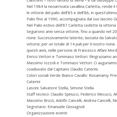
Nel 1984 la neoarrivata cavallina Carletta, rende 
le vittorie del palio dell’85 e dell’86, in quest’ulti
Palio fino al 1990, accompagnata dal suo lascino G
Nel Palio estivo dell’87 Carletta cedette la vittori
Seguirono anni senza vittorie, fino a quando nel 20
rione. Successivamente laterite, lasciata da Salvat
vittorie; per un totale di 14 pali per il nostro rion
questi anni, nelle persone di Francesco Alfani Mord
Enrico Vettori e Tommaso Vettori. Ringraziamo anche 
Massimo Iozzoli e Tommaso Vettori. Ci auguriamo che
coadiuvato dal Capitano Claudio Caterini.
Colori sociali Verde Bianco Cavallo: Rosamamy Pres
Caterini
Lascini: Salvatore Stella, Simone Stella
Staff tecnico: Claudio Spinucci, Federico Mecucci, Al
Massimo Brizzi, Adolfo Cancelli, Andrea Cancelli, Ni
Segretario: Emanuele Giovagnoli
Organizzazione eventi: