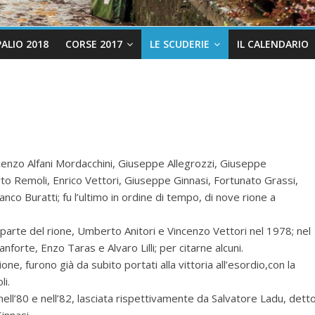
PALIO 2018
CORSE 2017
LE SCUDERIE
IL CALENDARIO
cenzo Alfani Mordacchini, Giuseppe Allegrozzi, Giuseppe
rto Remoli, Enrico Vettori, Giuseppe Ginnasi, Fortunato Grassi,
nco Buratti; fu l’ultimo in ordine di tempo, di nove rione a
ar parte del rione, Umberto Anitori e Vincenzo Vettori nel 1978; nel
forte, Enzo Taras e Alvaro Lilli; per citarne alcuni.
one, furono già da subito portati alla vittoria all’esordio,con la
li.
 nell’80 e nell’82, lasciata rispettivamente da Salvatore Ladu, dett
innasi.