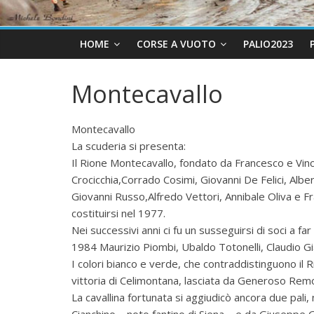
HOME
CORSE A VUOTO
PALIO2023
Montecavallo
Montecavallo
La scuderia si presenta:
Il Rione Montecavallo, fondato da Francesco e Vin
Crocicchia,Corrado Cosimi, Giovanni De Felici, Albe
Giovanni Russo,Alfredo Vettori, Annibale Oliva e Fra
costituirsi nel 1977.
Nei successivi anni ci fu un susseguirsi di soci a f
1984 Maurizio Piombi, Ubaldo Totonelli, Claudio Gian
I colori bianco e verde, che contraddistinguono il Ri
vittoria di Celimontana, lasciata da Generoso Remo
La cavallina fortunata si aggiudicò ancora due pali,
Cianchino – noto fantino di Siena – e da Giuseppe G