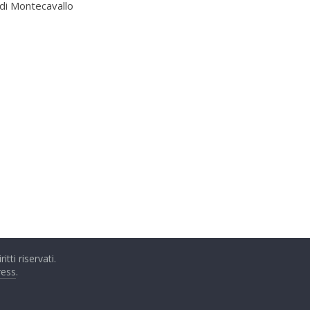
 di Montecavallo
iritti riservati.
ess
.