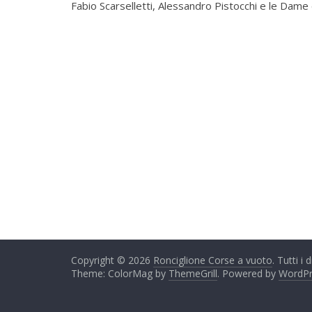
Fabio Scarselletti, Alessandro Pistocchi e le Dame
Copyright © 2026
Ronciglione Corse a vuoto
. Tutti i d
Theme: ColorMag by
ThemeGrill
. Powered by
WordPr