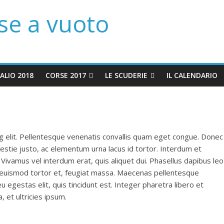
se a vuoto
ALIO 2018
CORSE 2017
LE SCUDERIE
IL CALENDARIO
g elit. Pellentesque venenatis convallis quam eget congue. Donec
lestie justo, ac elementum urna lacus id tortor. Interdum et
Vivamus vel interdum erat, quis aliquet dui. Phasellus dapibus leo
, euismod tortor et, feugiat massa. Maecenas pellentesque
estas elit, quis tincidunt est. Integer pharetra libero et
et ultricies ipsum.